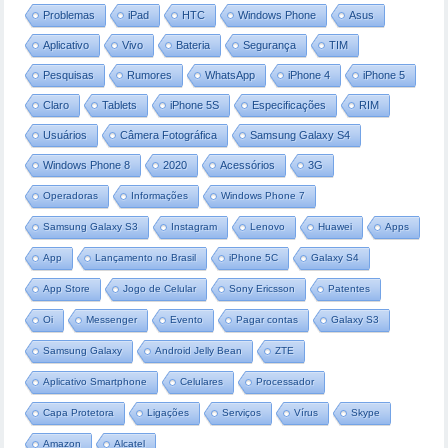
Problemas
iPad
HTC
Windows Phone
Asus
Aplicativo
Vivo
Bateria
Segurança
TIM
Pesquisas
Rumores
WhatsApp
iPhone 4
iPhone 5
Claro
Tablets
iPhone 5S
Especificações
RIM
Usuários
Câmera Fotográfica
Samsung Galaxy S4
Windows Phone 8
2020
Acessórios
3G
Operadoras
Informações
Windows Phone 7
Samsung Galaxy S3
Instagram
Lenovo
Huawei
Apps
App
Lançamento no Brasil
iPhone 5C
Galaxy S4
App Store
Jogo de Celular
Sony Ericsson
Patentes
Oi
Messenger
Evento
Pagar contas
Galaxy S3
Samsung Galaxy
Android Jelly Bean
ZTE
Aplicativo Smartphone
Celulares
Processador
Capa Protetora
Ligações
Serviços
Vírus
Skype
Amazon
Alcatel