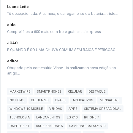
Luana Leite
Tô decepcionada. A camera, o carregamento e a bateria... triste…
aldo
Comprei 1 está 600 reais com frete gratis na aliexpress.
JOAO
E QUANDO É SO UMA CHUVA COMUM.SEM RAIOS É PERIGOSO…
editor
Obrigado pelo comentário Vinne. Já realizamos nova edição no
artigo…
MARKETWIRE
SMARTPHONES
CELULAR
DESTAQUE
NOTÍCIAS
CELULARES
BRASIL
APLICATIVOS
MENSAGENS
WINDOWS 10 MOBILE
VENDAS
APPS
SISTEMA OPERACIONAL
TECNOLOGIA
LANÇAMENTOS
LG K10
IPHONE 7
ONEPLUS 5T
ASUS ZENFONE 5
SAMSUNG GALAXY S10