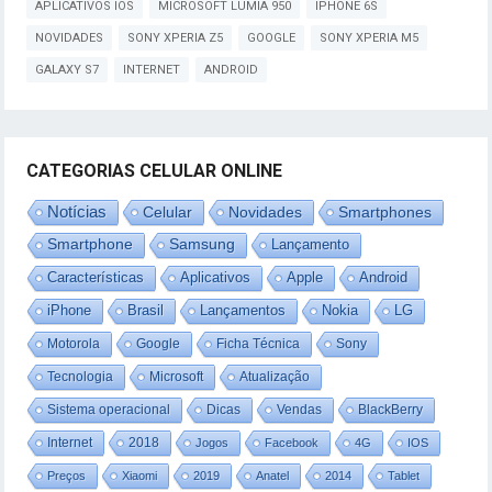
APLICATIVOS IOS
MICROSOFT LUMIA 950
IPHONE 6S
NOVIDADES
SONY XPERIA Z5
GOOGLE
SONY XPERIA M5
GALAXY S7
INTERNET
ANDROID
CATEGORIAS CELULAR ONLINE
Notícias
Celular
Novidades
Smartphones
Smartphone
Samsung
Lançamento
Características
Aplicativos
Apple
Android
iPhone
Brasil
Lançamentos
Nokia
LG
Motorola
Google
Ficha Técnica
Sony
Tecnologia
Microsoft
Atualização
Sistema operacional
Dicas
Vendas
BlackBerry
Internet
2018
Jogos
Facebook
4G
IOS
Preços
Xiaomi
2019
Anatel
2014
Tablet