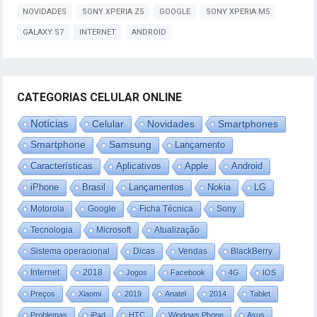
NOVIDADES
SONY XPERIA Z5
GOOGLE
SONY XPERIA M5
GALAXY S7
INTERNET
ANDROID
CATEGORIAS CELULAR ONLINE
Notícias
Celular
Novidades
Smartphones
Smartphone
Samsung
Lançamento
Características
Aplicativos
Apple
Android
iPhone
Brasil
Lançamentos
Nokia
LG
Motorola
Google
Ficha Técnica
Sony
Tecnologia
Microsoft
Atualização
Sistema operacional
Dicas
Vendas
BlackBerry
Internet
2018
Jogos
Facebook
4G
IOS
Preços
Xiaomi
2019
Anatel
2014
Tablet
Problemas
iPad
HTC
Windows Phone
Asus