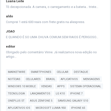
Luana Leite
Tô decepcionada. A camera, o carregamento e a bateria... triste…
aldo
Comprei 1 está 600 reais com frete gratis na aliexpress.
JOAO
E QUANDO É SO UMA CHUVA COMUM.SEM RAIOS É PERIGOSO…
editor
Obrigado pelo comentário Vinne. Já realizamos nova edição no
artigo…
MARKETWIRE
SMARTPHONES
CELULAR
DESTAQUE
NOTÍCIAS
CELULARES
BRASIL
APLICATIVOS
MENSAGENS
WINDOWS 10 MOBILE
VENDAS
APPS
SISTEMA OPERACIONAL
TECNOLOGIA
LANÇAMENTOS
LG K10
IPHONE 7
ONEPLUS 5T
ASUS ZENFONE 5
SAMSUNG GALAXY S10
APLICATIVOS IOS
MICROSOFT LUMIA 950
IPHONE 6S