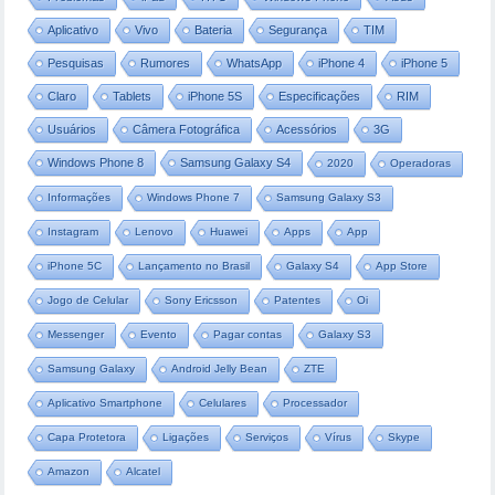
Aplicativo
Vivo
Bateria
Segurança
TIM
Pesquisas
Rumores
WhatsApp
iPhone 4
iPhone 5
Claro
Tablets
iPhone 5S
Especificações
RIM
Usuários
Câmera Fotográfica
Acessórios
3G
Windows Phone 8
Samsung Galaxy S4
2020
Operadoras
Informações
Windows Phone 7
Samsung Galaxy S3
Instagram
Lenovo
Huawei
Apps
App
iPhone 5C
Lançamento no Brasil
Galaxy S4
App Store
Jogo de Celular
Sony Ericsson
Patentes
Oi
Messenger
Evento
Pagar contas
Galaxy S3
Samsung Galaxy
Android Jelly Bean
ZTE
Aplicativo Smartphone
Celulares
Processador
Capa Protetora
Ligações
Serviços
Vírus
Skype
Amazon
Alcatel