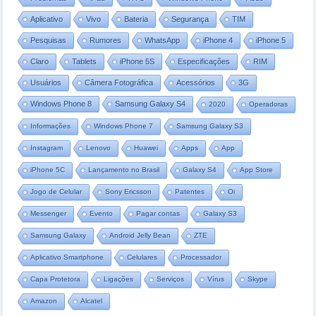
Aplicativo
Vivo
Bateria
Segurança
TIM
Pesquisas
Rumores
WhatsApp
iPhone 4
iPhone 5
Claro
Tablets
iPhone 5S
Especificações
RIM
Usuários
Câmera Fotográfica
Acessórios
3G
Windows Phone 8
Samsung Galaxy S4
2020
Operadoras
Informações
Windows Phone 7
Samsung Galaxy S3
Instagram
Lenovo
Huawei
Apps
App
iPhone 5C
Lançamento no Brasil
Galaxy S4
App Store
Jogo de Celular
Sony Ericsson
Patentes
Oi
Messenger
Evento
Pagar contas
Galaxy S3
Samsung Galaxy
Android Jelly Bean
ZTE
Aplicativo Smartphone
Celulares
Processador
Capa Protetora
Ligações
Serviços
Vírus
Skype
Amazon
Alcatel