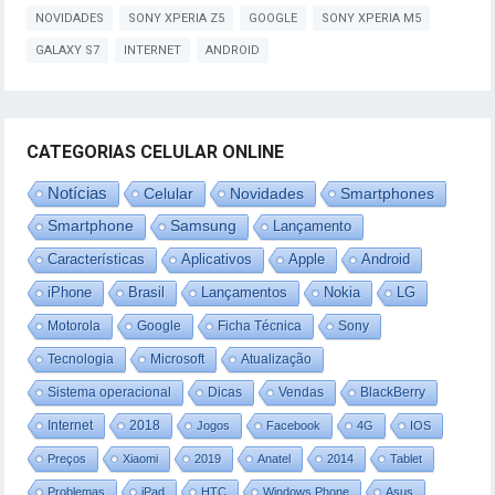
NOVIDADES
SONY XPERIA Z5
GOOGLE
SONY XPERIA M5
GALAXY S7
INTERNET
ANDROID
CATEGORIAS CELULAR ONLINE
Notícias
Celular
Novidades
Smartphones
Smartphone
Samsung
Lançamento
Características
Aplicativos
Apple
Android
iPhone
Brasil
Lançamentos
Nokia
LG
Motorola
Google
Ficha Técnica
Sony
Tecnologia
Microsoft
Atualização
Sistema operacional
Dicas
Vendas
BlackBerry
Internet
2018
Jogos
Facebook
4G
IOS
Preços
Xiaomi
2019
Anatel
2014
Tablet
Problemas
iPad
HTC
Windows Phone
Asus