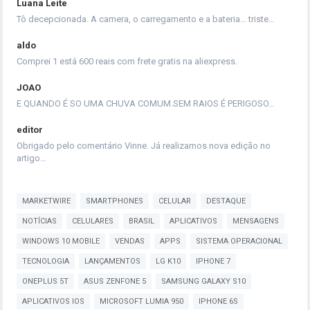
Luana Leite
Tô decepcionada. A camera, o carregamento e a bateria... triste…
aldo
Comprei 1 está 600 reais com frete gratis na aliexpress.
JOAO
E QUANDO É SO UMA CHUVA COMUM.SEM RAIOS É PERIGOSO…
editor
Obrigado pelo comentário Vinne. Já realizamos nova edição no
artigo…
MARKETWIRE
SMARTPHONES
CELULAR
DESTAQUE
NOTÍCIAS
CELULARES
BRASIL
APLICATIVOS
MENSAGENS
WINDOWS 10 MOBILE
VENDAS
APPS
SISTEMA OPERACIONAL
TECNOLOGIA
LANÇAMENTOS
LG K10
IPHONE 7
ONEPLUS 5T
ASUS ZENFONE 5
SAMSUNG GALAXY S10
APLICATIVOS IOS
MICROSOFT LUMIA 950
IPHONE 6S