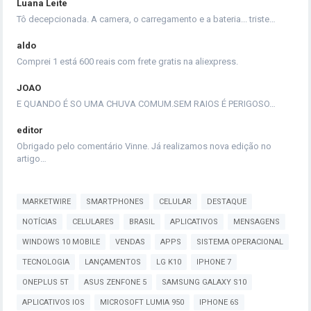
Luana Leite
Tô decepcionada. A camera, o carregamento e a bateria... triste…
aldo
Comprei 1 está 600 reais com frete gratis na aliexpress.
JOAO
E QUANDO É SO UMA CHUVA COMUM.SEM RAIOS É PERIGOSO…
editor
Obrigado pelo comentário Vinne. Já realizamos nova edição no
artigo…
MARKETWIRE
SMARTPHONES
CELULAR
DESTAQUE
NOTÍCIAS
CELULARES
BRASIL
APLICATIVOS
MENSAGENS
WINDOWS 10 MOBILE
VENDAS
APPS
SISTEMA OPERACIONAL
TECNOLOGIA
LANÇAMENTOS
LG K10
IPHONE 7
ONEPLUS 5T
ASUS ZENFONE 5
SAMSUNG GALAXY S10
APLICATIVOS IOS
MICROSOFT LUMIA 950
IPHONE 6S