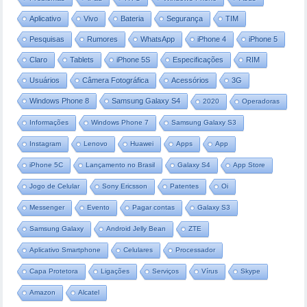
Aplicativo
Vivo
Bateria
Segurança
TIM
Pesquisas
Rumores
WhatsApp
iPhone 4
iPhone 5
Claro
Tablets
iPhone 5S
Especificações
RIM
Usuários
Câmera Fotográfica
Acessórios
3G
Windows Phone 8
Samsung Galaxy S4
2020
Operadoras
Informações
Windows Phone 7
Samsung Galaxy S3
Instagram
Lenovo
Huawei
Apps
App
iPhone 5C
Lançamento no Brasil
Galaxy S4
App Store
Jogo de Celular
Sony Ericsson
Patentes
Oi
Messenger
Evento
Pagar contas
Galaxy S3
Samsung Galaxy
Android Jelly Bean
ZTE
Aplicativo Smartphone
Celulares
Processador
Capa Protetora
Ligações
Serviços
Vírus
Skype
Amazon
Alcatel