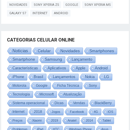
NOVIDADES
SONY XPERIA Z5
GOOGLE
SONY XPERIA M5
GALAXY S7
INTERNET
ANDROID
CATEGORIAS CELULAR ONLINE
Notícias
Celular
Novidades
Smartphones
Smartphone
Samsung
Lançamento
Características
Aplicativos
Apple
Android
iPhone
Brasil
Lançamentos
Nokia
LG
Motorola
Google
Ficha Técnica
Sony
Tecnologia
Microsoft
Atualização
Sistema operacional
Dicas
Vendas
BlackBerry
Internet
2018
Jogos
Facebook
4G
IOS
Preços
Xiaomi
2019
Anatel
2014
Tablet
Problemas
iPad
HTC
Windows Phone
Asus