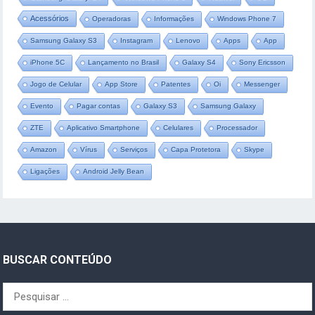
Acessórios
Operadoras
Informações
Windows Phone 7
Samsung Galaxy S3
Instagram
Lenovo
Apps
App
iPhone 5C
Lançamento no Brasil
Galaxy S4
Sony Ericsson
Jogo de Celular
App Store
Patentes
Oi
Messenger
Evento
Pagar contas
Galaxy S3
Samsung Galaxy
ZTE
Aplicativo Smartphone
Celulares
Processador
Amazon
Vírus
Serviços
Capa Protetora
Skype
Ligações
Android Jelly Bean
BUSCAR CONTEÚDO
Pesquisar
por: