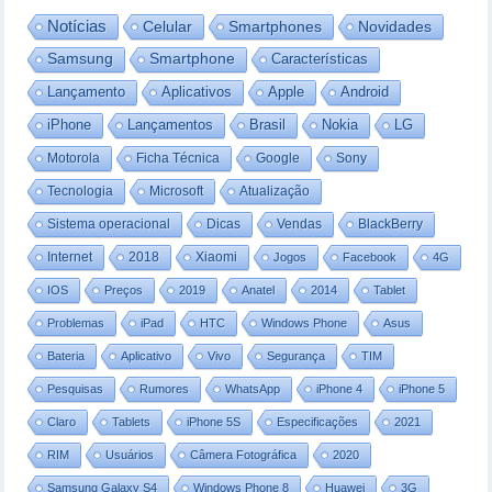
Notícias
Celular
Smartphones
Novidades
Samsung
Smartphone
Características
Lançamento
Aplicativos
Apple
Android
iPhone
Lançamentos
Brasil
Nokia
LG
Motorola
Ficha Técnica
Google
Sony
Tecnologia
Microsoft
Atualização
Sistema operacional
Dicas
Vendas
BlackBerry
Internet
2018
Xiaomi
Jogos
Facebook
4G
IOS
Preços
2019
Anatel
2014
Tablet
Problemas
iPad
HTC
Windows Phone
Asus
Bateria
Aplicativo
Vivo
Segurança
TIM
Pesquisas
Rumores
WhatsApp
iPhone 4
iPhone 5
Claro
Tablets
iPhone 5S
Especificações
2021
RIM
Usuários
Câmera Fotográfica
2020
Samsung Galaxy S4
Windows Phone 8
Huawei
3G