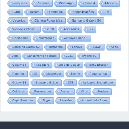
Pesquisas
Rumores
WhatsApp
iPhone 4
iPhone 5
Claro
Tablets
iPhone 5S
Especificações
RIM
Usuários
Câmera Fotográfica
Samsung Galaxy S4
Windows Phone 8
2020
Acessórios
3G
Operadoras
Informações
Windows Phone 7
Samsung Galaxy S3
Instagram
Lenovo
Huawei
Apps
App
Lançamento no Brasil
2021
iPhone 5C
Galaxy S4
App Store
Jogo de Celular
Sony Ericsson
Patentes
Oi
Messenger
Evento
Pagar contas
Galaxy S3
Samsung Galaxy
ZTE
Aplicativo Smartphone
Celulares
Processador
Amazon
Vírus
Serviços
Capa Protetora
Skype
Ligações
Android Jelly Bean