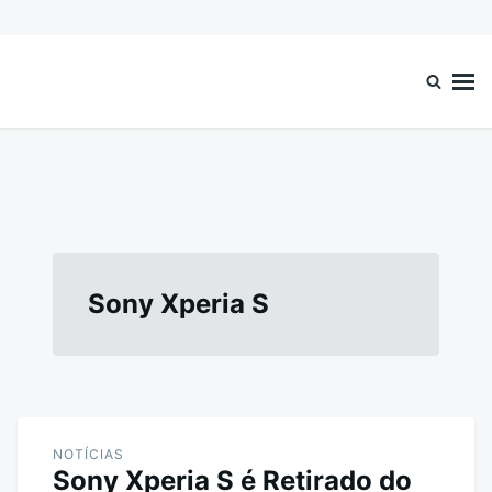
Ir
Search
para
for:
o
Celular Online
Smartphones, Celulares Baratos, Comprar Celular
conteúdo
Sony Xperia S
NOTÍCIAS
Sony Xperia S é Retirado do