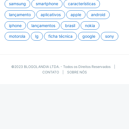
samsung
smartphone
características
lançamento
aplicativos
apple
android
iphone
lançamentos
brasil
nokia
motorola
lg
ficha técnica
google
sony
©2023 BLOGOLANDIA LTDA. - Todos os Direitos Reservados |
CONTATO
|
SOBRE NÓS