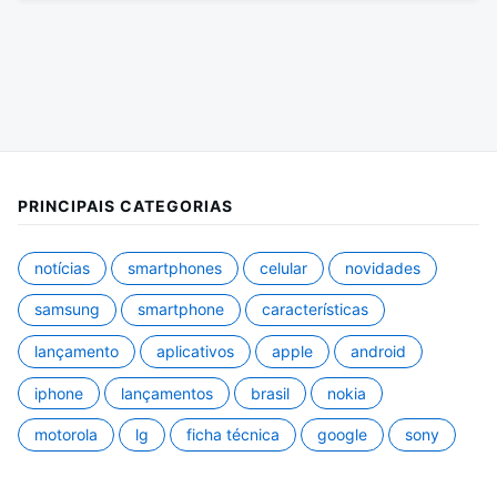
PRINCIPAIS CATEGORIAS
notícias
smartphones
celular
novidades
samsung
smartphone
características
lançamento
aplicativos
apple
android
iphone
lançamentos
brasil
nokia
motorola
lg
ficha técnica
google
sony