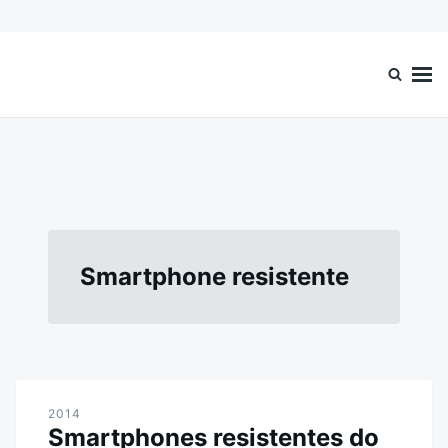
Ir
Search
para
for:
o
Celular Online
Smartphones, Celulares Baratos, Comprar Celular
conteúdo
Smartphone resistente
2014
Smartphones resistentes do