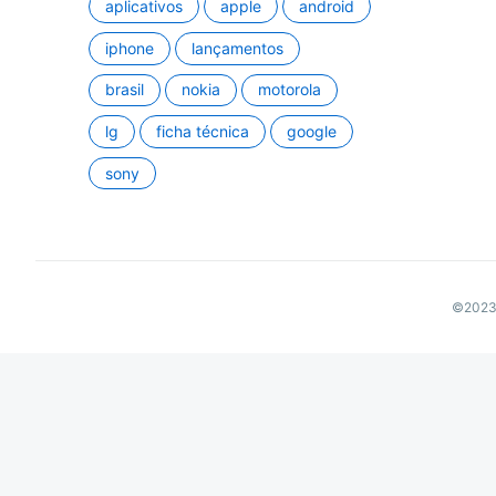
aplicativos
apple
android
iphone
lançamentos
brasil
nokia
motorola
lg
ficha técnica
google
sony
©2023 